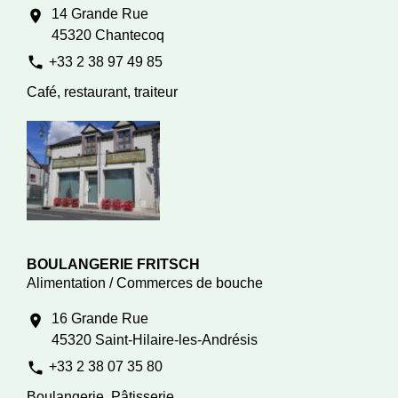
14 Grande Rue
location_on
45320 Chantecoq
phone
+33 2 38 97 49 85
Café, restaurant, traiteur
BOULANGERIE FRITSCH
Alimentation / Commerces de bouche
16 Grande Rue
location_on
45320 Saint-Hilaire-les-Andrésis
phone
+33 2 38 07 35 80
Boulangerie, Pâtisserie