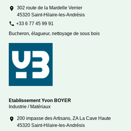
302 route de la Mardelle Verrier
location_on
45320 Saint-Hilaire-les-Andrésis
phone
+33 6 77 45 99 91
Bucheron, élagueur, nettoyage de sous bois
Etablissement Yvon BOYER
Industrie / Matériaux
200 impasse des Artisans, ZA La Cave Haute
location_on
45320 Saint-Hilaire-les-Andrésis