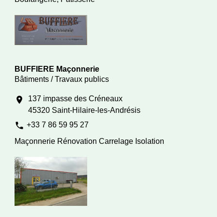
BUFFIERE Maçonnerie
Bâtiments / Travaux publics
137 impasse des Créneaux
location_on
45320 Saint-Hilaire-les-Andrésis
phone
+33 7 86 59 95 27
Maçonnerie Rénovation Carrelage Isolation