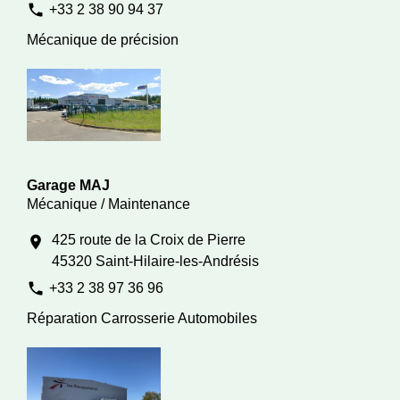
phone
+33 2 38 90 94 37
Mécanique de précision
Garage MAJ
Mécanique / Maintenance
425 route de la Croix de Pierre
location_on
45320 Saint-Hilaire-les-Andrésis
phone
+33 2 38 97 36 96
Réparation Carrosserie Automobiles