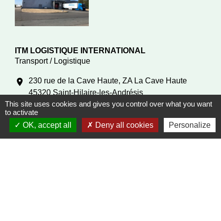
ITM LOGISTIQUE INTERNATIONAL
Transport / Logistique
230 rue de la Cave Haute, ZA La Cave Haute
location_on
45320 Saint-Hilaire-les-Andrésis
This site uses cookies and gives you control over what you want
phone
+33 2 38 28 40 00
to activate
Base logistique Intermarché
OK, accept all
Deny all cookies
Personalize
JISOLTOI/TRIPOT
Bâtiments / Travaux publics