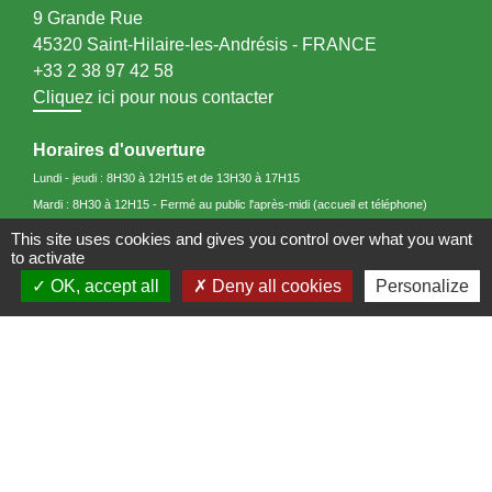
9 Grande Rue
45320 Saint-Hilaire-les-Andrésis - FRANCE
+33 2 38 97 42 58
Cliquez ici pour nous contacter
Horaires d'ouverture
Lundi - jeudi : 8H30 à 12H15 et de 13H30 à 17H15
Mardi : 8H30 à 12H15 - Fermé au public l'après-midi (accueil et téléphone)
Mercredi : 8H30 à 12H15 et de 13H30 à 16H15
This site uses cookies and gives you control over what you want
to activate
Vendredi : 8H 30 à 12H15 et de 13H30 à 16H45.
OK, accept all
Deny all cookies
Personalize
Liens
Communauté de Communes du Betz et de la Cléry
Site touristique 3CBO "Entre Loiret et Seine"