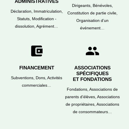
ADMINISTRATIVES
Dirigeants,
Bénévoles,
Déclaration,
Immatriculation,
Constitution de partie civile,
Statuts,
Modification -
Organisation d’un
dissolution,
Agrément…
événement…
account_balance_wallet
group
FINANCEMENT
ASSOCIATIONS
SPÉCIFIQUES
Subventions,
Dons,
Activités
ET FONDATIONS
commerciales…
Fondations,
Associations de
parents d’élèves,
Associations
de propriétaires,
Associations
de consommateurs…