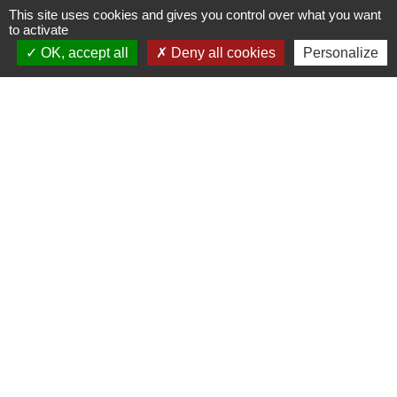
This site uses cookies and gives you control over what you want
to activate
OK, accept all
Deny all cookies
Personalize
Contacts
Commune de Saint-Hilaire-les-Andrésis
9 Grande Rue
45320 Saint-Hilaire-les-Andrésis - FRANCE
+33 2 38 97 42 58
Cliquez ici pour nous contacter
Horaires d'ouverture
Lundi - jeudi : 8H30 à 12H15 et de 13H30 à 17H15
Mardi : 8H30 à 12H15 - Fermé au public l'après-midi (accueil et téléphone)
Mercredi : 8H30 à 12H15 et de 13H30 à 16H15
Vendredi : 8H 30 à 12H15 et de 13H30 à 16H45.