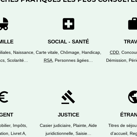
d_friendly
local_hospital
wo
MILLE
SOCIAL - SANTÉ
TRAV
iliales,
Naissance,
Carte vitale,
Chômage,
Handicap,
CDD
,
Concou
cs,
Scolarité…
RSA
,
Personnes âgées…
Démission,
Pér
o_symbol
gavel
pub
GENT
JUSTICE
ÉTRA
bilier,
Impôts,
Casier judiciaire,
Plainte,
Aide
Titres de séjou
tion,
Livret A,
juridictionnelle,
Saisie…
d’accueil,
Reg