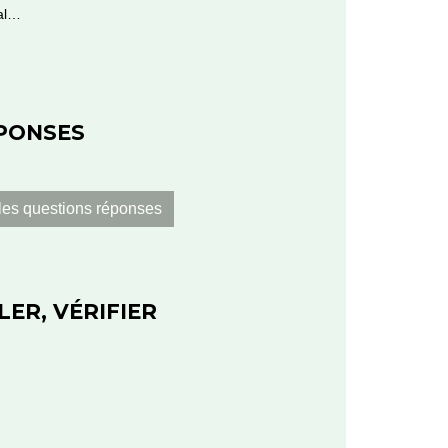
ial…
ÉPONSES
les questions réponses
LER, VÉRIFIER