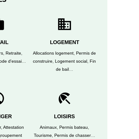
rk
domain
AIL
LOGEMENT
rs,
Retraite,
Allocations logement,
Permis de
iode d'essai…
construire,
Logement social,
Fin
de bail…
lic
beach_access
NGER
LOISIRS
r,
Attestation
Animaux,
Permis bateau,
roupement
Tourisme,
Permis de chasser…