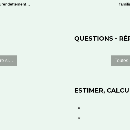
urendettement…
famil
QUESTIONS - R
re si…
Toutes 
ESTIMER, CALCU