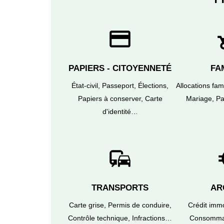
credit_card
chil
PAPIERS - CITOYENNETÉ
FA
État-civil,
Passeport,
Élections,
Allocations fam
Papiers à conserver,
Carte
Mariage,
Pa
d'identité…
commute
eur
TRANSPORTS
AR
Carte grise,
Permis de conduire,
Crédit immo
Contrôle technique,
Infractions…
Consomma