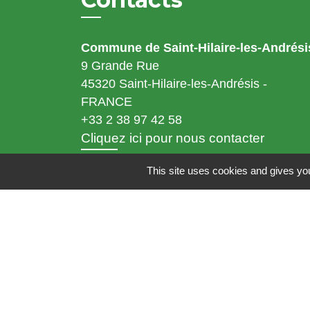
Commune de Saint-Hilaire-les-Andrési
9 Grande Rue
45320 Saint-Hilaire-les-Andrésis -
FRANCE
+33 2 38 97 42 58
Cliquez ici pour nous contacter
This site uses cookies and gives you
Horaires d'ouverture
Lundi - jeudi : 8H30 à 12H15 et de 13H30 à 17H15
Mardi : 8H30 à 12H15 - Fermé au public l'après-midi (accueil et
téléphone)
Mercredi : 8H30 à 12H15 et de 13H30 à 16H15
Vendredi : 8H 30 à 12H15 et de 13H30 à 16H45.